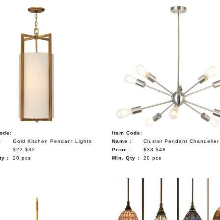
ode:
Item Code:
:
Gold Kitchen Pendant Lights
Name :
Cluster Pendant Chandelie
:
$22-$32
Price :
$38-$48
ty :
20 pcs
Min. Qty :
20 pcs