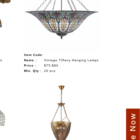
Item Code:
ts
Name :
Vintage Tiffany Hanging Lamps
Price :
$75-$80
Min. Qty :
20 pcs