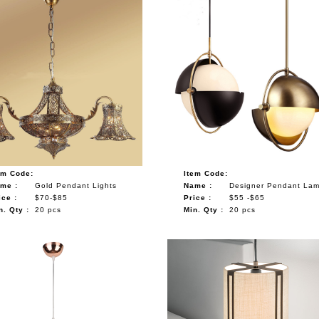
em Code:
Item Code:
me :
Gold Pendant Lights
Name :
Designer Pendant La
ice :
$70-$85
Price :
$55 -$65
n. Qty :
20 pcs
Min. Qty :
20 pcs