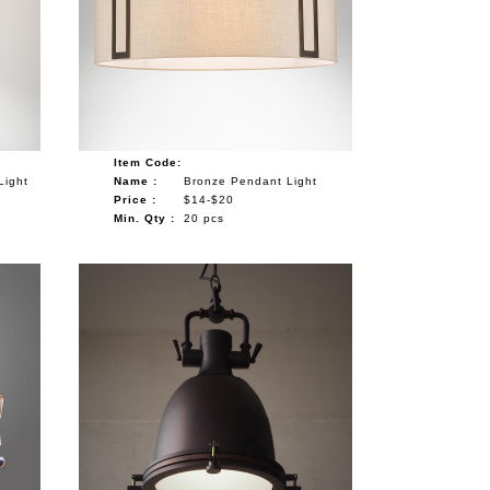
Item Code:
Light
Name :
Bronze Pendant Light
Price :
$14-$20
Min. Qty :
20 pcs