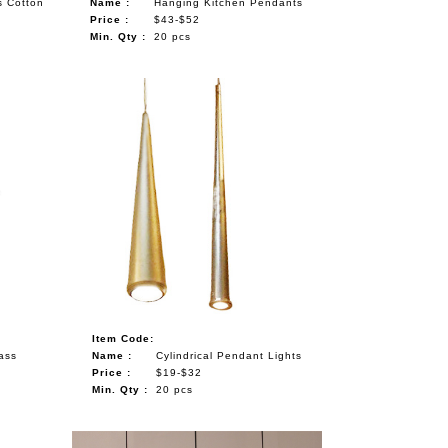
s Cotton
Name :
Hanging Kitchen Pendants
Price :
$43-$52
Min. Qty :
20 pcs
Item Code:
ass
Name :
Cylindrical Pendant Lights
Price :
$19-$32
Min. Qty :
20 pcs