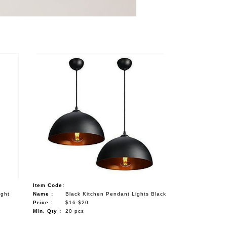
Item Code:
ight
Name :
Black Kitchen Pendant Lights Black
Price :
$16-$20
Min. Qty :
20 pcs