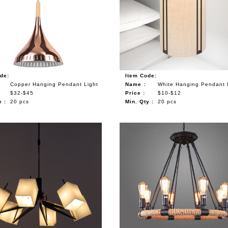
de:
Item Code:
Copper Hanging Pendant Light
Name :
White Hanging Pendant 
$32-$45
Price :
$10-$12
y :
20 pcs
Min. Qty :
20 pcs