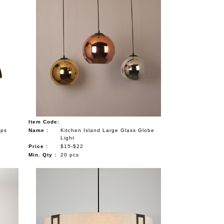
Item Code:
mps
Name :
Kitchen Island Large Glass Globe
Light
Price :
$15-$22
Min. Qty :
20 pcs