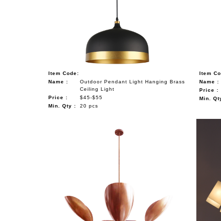
Item Code:
Item Co
Name :
Outdoor Pendant Light Hanging Brass
Name :
Ceiling Light
Price :
Price :
$45-$55
Min. Qt
Min. Qty :
20 pcs