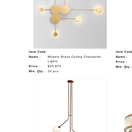
Item Code:
Item Cod
Name :
Modern Brass Ceiling Chandelier
Name :
Lights
Price :
Price :
$65-$75
Min. Qty 
Min. Qty :
20 pcs