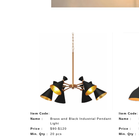
NAUTICAL ITEMS
OUR PROJECTS
REQUEST FOR CATALOGUE
CONTACT US
Item Code:
Item Code:
Name :
Brass and Black Industrial Pendant
Name :
Light
Price :
$90-$120
Price :
Min. Qty :
20 pcs
Min. Qty :