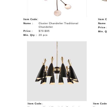
Item Code:
Item 
Name :
Cluster Chandelier Traditional
Name 
Chandelier
Price 
Price :
$70-$95
Min. Q
Min. Qty :
20 pcs
Item Code:
Item Code