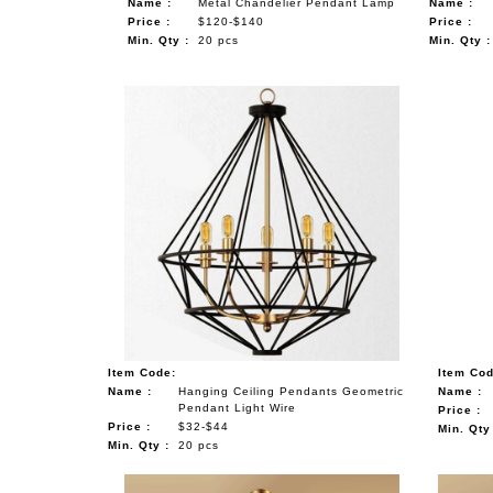
Name :
Metal Chandelier Pendant Lamp
Name :
Price :
$120-$140
Price :
Min. Qty :
20 pcs
Min. Qty :
Item Code:
Item Cod
Name :
Hanging Ceiling Pendants Geometric
Name :
Pendant Light Wire
Price :
Price :
$32-$44
Min. Qty
Min. Qty :
20 pcs