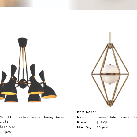
Item Code:
Metal Chandelier Bronze Dining Room
Name :
Brass Globe Pendant L
Light
Price :
$68-$85
$115-$130
Min. Qty :
20 pcs
20 pcs