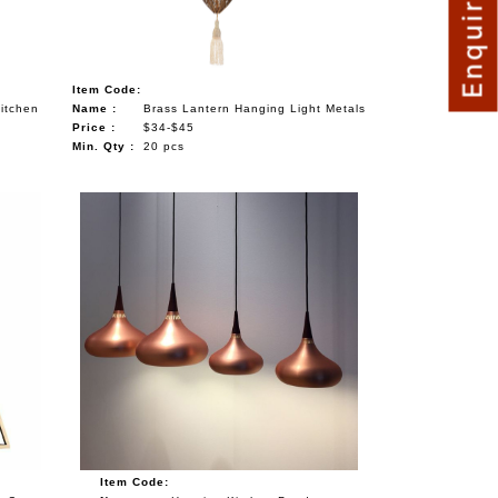
Enquire Now
Item Code:
Kitchen
Name :
Brass Lantern Hanging Light Metals
Price :
$34-$45
Min. Qty :
20 pcs
Item Code: