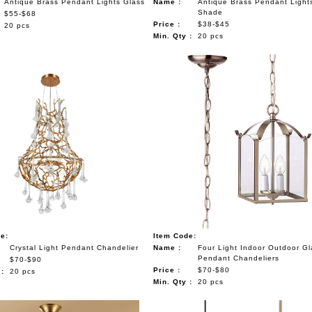
Antique Brass Pendant Lights Glass
Name :
Antique Brass Pendant Light
Shade
$55-$68
Price :
$38-$45
20 pcs
Min. Qty :
20 pcs
e:
Item Code:
Crystal Light Pendant Chandelier
Name :
Four Light Indoor Outdoor Gl
Pendant Chandeliers
$70-$90
Price :
$70-$80
 :
20 pcs
Min. Qty :
20 pcs