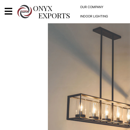
X
ONYX
OUR COMPANY
EXPORTS
INDOOR LIGHTING
ONYX
OUR COMPANY
INDOOR LIGHTING
DECORATIVE LIGHTING
OUTDOOR LIGHTING
FURNITURES
METALS ARTS & CRAFTS
GIFTS
DECOR