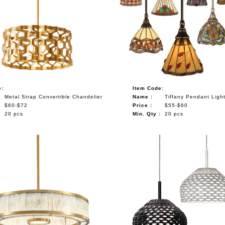
e:
Item Code:
Metal Strap Convertible Chandelier
Name :
Tiffany Pendant Ligh
$60-$72
Price :
$55-$60
:
20 pcs
Min. Qty :
20 pcs