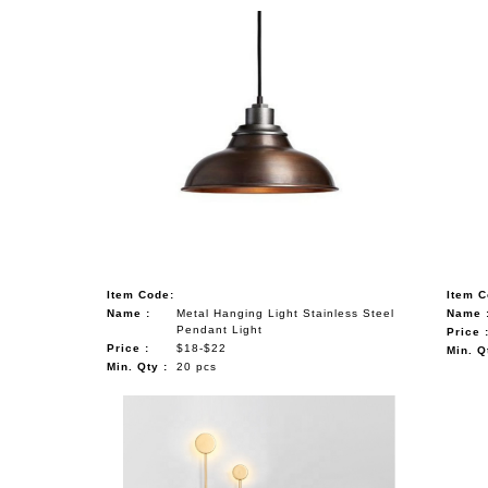
Item Code:
Item C
Name :
Metal Hanging Light Stainless Steel
Name 
Pendant Light
Price 
Price :
$18-$22
Min. Q
Min. Qty :
20 pcs