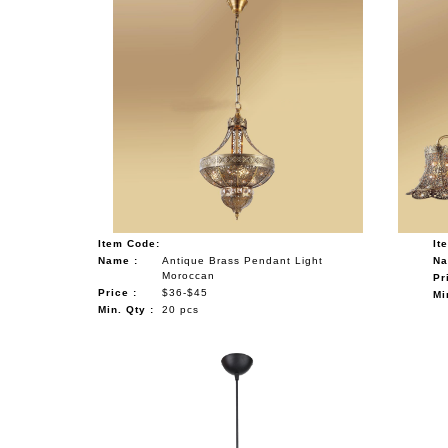
Item Code:
It
Name :
Antique Brass Pendant Light
Na
Moroccan
Pr
Price :
$36-$45
Mi
Min. Qty :
20 pcs