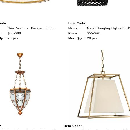
Code:
Item Code:
:
New Designer Pendant Light
Name :
Metal Hanging Lights for 
:
$60-$80
Price :
$55-$60
ty :
20 pcs
Min. Qty :
20 pcs
:
Item Code: