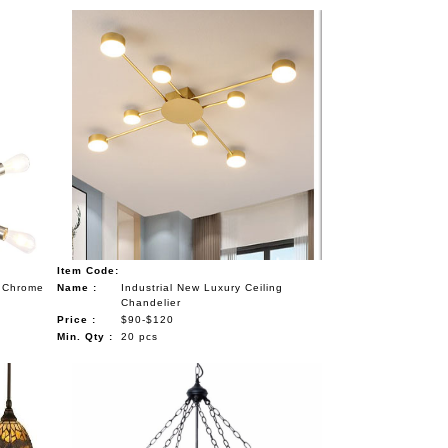
Item Code:
r Chrome
Name :
Industrial New Luxury Ceiling
Chandelier
Price :
$90-$120
Min. Qty :
20 pcs