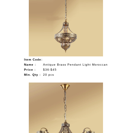
Item Code:
Name :
Antique Brass Pendant Light Moroccan
Price :
$36-$45
Min. Qty :
20 pcs