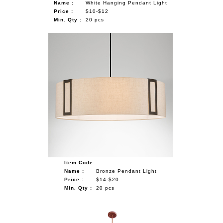
Name :
White Hanging Pendant Light
Price :
$10-$12
Min. Qty :
20 pcs
Item Code:
Name :
Bronze Pendant Light
Price :
$14-$20
Min. Qty :
20 pcs