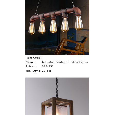
Item Code:
Name :
Industrial Vintage Ceiling Lights
Price :
$38-$52
Min. Qty :
20 pcs