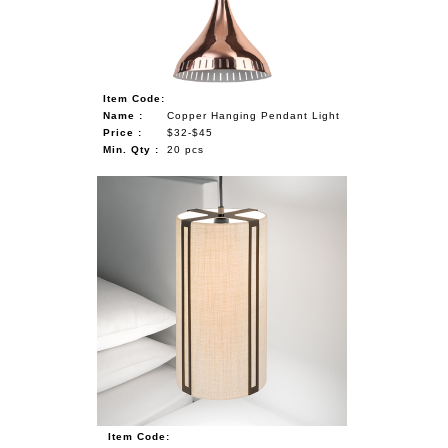
Item Code:
Name :
Copper Hanging Pendant Light
Price :
$32-$45
Min. Qty :
20 pcs
Item Code: