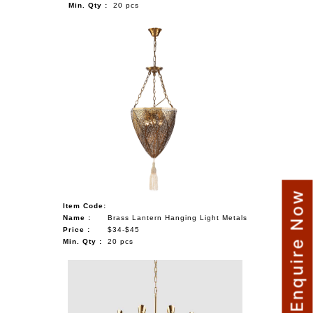
Min. Qty :
20 pcs
Enquire Now
Item Code:
Name :
Brass Lantern Hanging Light Metals
Price :
$34-$45
Min. Qty :
20 pcs