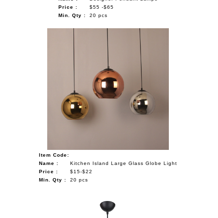
Price :
$55 -$65
Min. Qty :
20 pcs
Item Code:
Name :
Kitchen Island Large Glass Globe Light
Price :
$15-$22
Min. Qty :
20 pcs