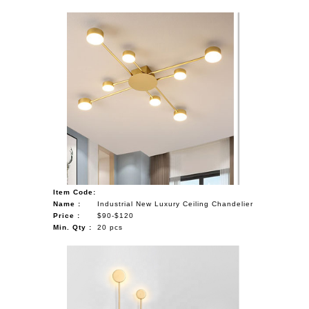
Item Code:
Name :
Industrial New Luxury Ceiling Chandelier
Price :
$90-$120
Min. Qty :
20 pcs