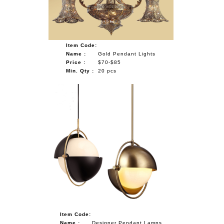
Item Code:
Name :
Gold Pendant Lights
Price :
$70-$85
Min. Qty :
20 pcs
Item Code:
Name :
Designer Pendant Lamps