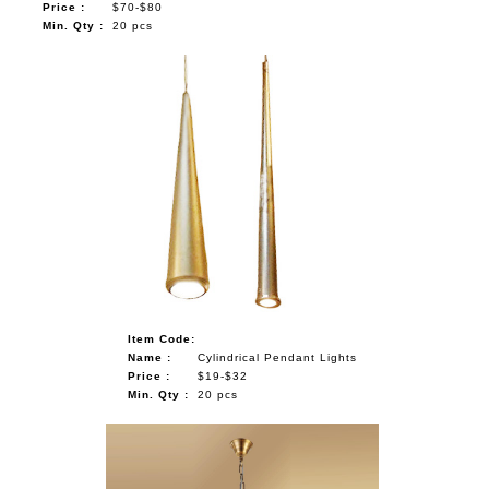
Price :
$70-$80
Min. Qty :
20 pcs
Item Code:
Name :
Cylindrical Pendant Lights
Price :
$19-$32
Min. Qty :
20 pcs