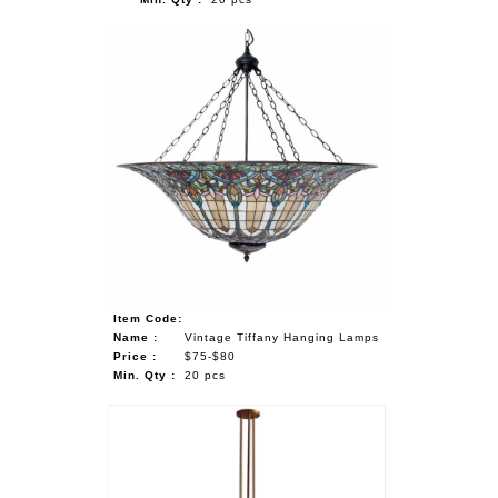
Item Code:
Name :
Vintage Tiffany Hanging Lamps
Price :
$75-$80
Min. Qty :
20 pcs