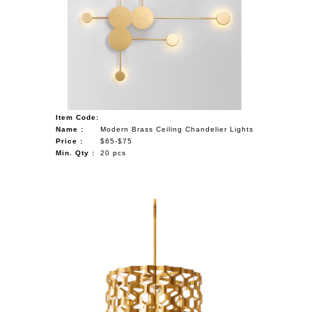
Item Code:
Name :
Modern Brass Ceiling Chandelier Lights
Price :
$65-$75
Min. Qty :
20 pcs