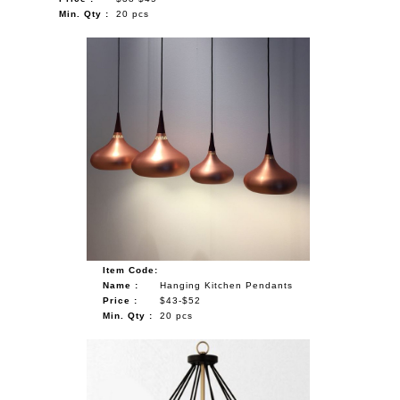
Min. Qty :
20 pcs
Item Code:
Name :
Hanging Kitchen Pendants
Price :
$43-$52
Min. Qty :
20 pcs