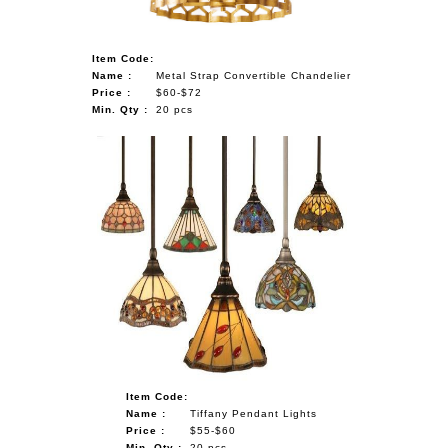
Item Code:
Name :
Metal Strap Convertible Chandelier
Price :
$60-$72
Min. Qty :
20 pcs
Item Code:
Name :
Tiffany Pendant Lights
Price :
$55-$60
Min. Qty :
20 pcs