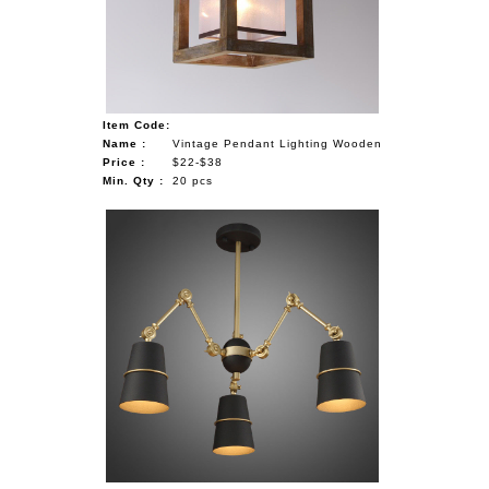
Item Code:
Name :
Vintage Pendant Lighting Wooden
Price :
$22-$38
Min. Qty :
20 pcs