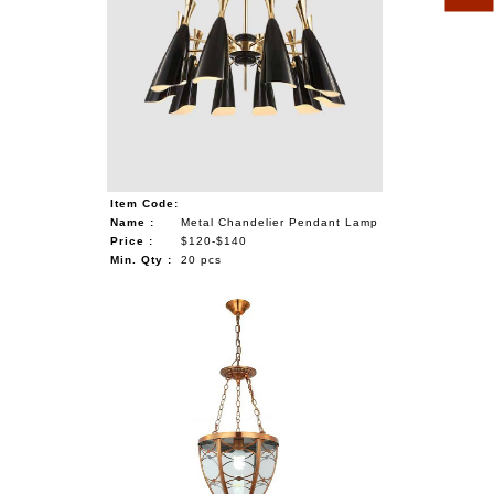
Item Code:
Name :
Metal Chandelier Pendant Lamp
Price :
$120-$140
Min. Qty :
20 pcs