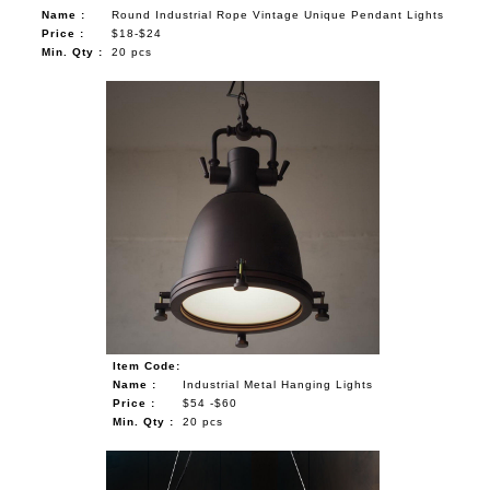
Name :
Round Industrial Rope Vintage Unique Pendant Lights
Price :
$18-$24
Min. Qty :
20 pcs
Item Code:
Name :
Industrial Metal Hanging Lights
Price :
$54 -$60
Min. Qty :
20 pcs