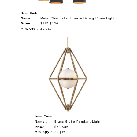
Item Code:
Name :
Metal Chandelier Bronze Dining Room Light
Price :
$115-$130
Min. Qty :
20 pcs
Item Code:
Name :
Brass Globe Pendant Light
Price :
$68-$85
Min. Qty :
20 pcs