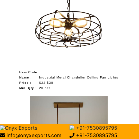
Item Code:
Name :
Industrial Metal Chandelier Ceiling Fan Lights
Price :
$22-$38
Min. Qty :
20 pcs
Onyx Exports
+91-7530895795
info@onyxexports.com
+91-7530895795