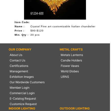
Item Code:
Name :
Crystal Fine art customizable Italian chandelier
Price :
$90-$120
Min. Qty :
20 pcs
OUR COMPANY
METAL CRAFTS
About Us
Metals Lanterns
Contact Us
Candle Holders
Certifications
Flower Vases
Management
World Globes
Exhibition Images
URNS
Our Wordwide Customers
Member Login
Commercial Login
E-Catalog Request
Customize Request
INDOOR LIGHTING
OUTDOOR LIGHTING