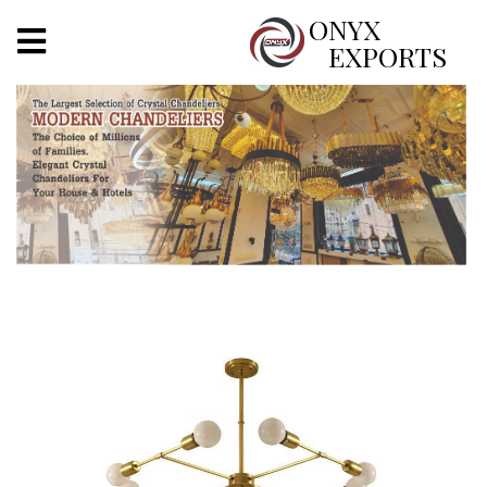
X
ONYX
EXPORTS
ONYX
OUR COMPANY
INDOOR LIGHTING
DECORATIVE LIGHTING
OUTDOOR LIGHTING
FURNITURES
METALS ARTS & CRAFTS
GIFTS
DECOR