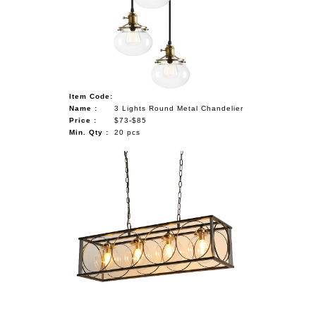
Item Code:
Name :
3 Lights Round Metal Chandelier
Price :
$73-$85
Min. Qty :
20 pcs