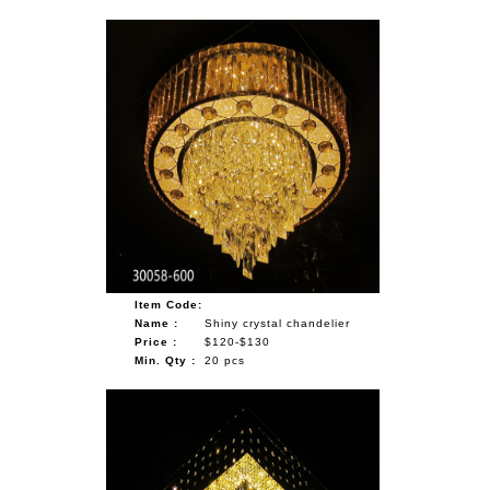
Item Code:
Name :
Shiny crystal chandelier
Price :
$120-$130
Min. Qty :
20 pcs