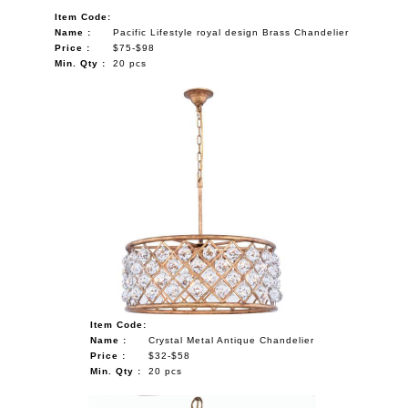
Item Code:
Name :
Pacific Lifestyle royal design Brass Chandelier
Price :
$75-$98
Min. Qty :
20 pcs
Item Code:
Name :
Crystal Metal Antique Chandelier
Price :
$32-$58
Min. Qty :
20 pcs