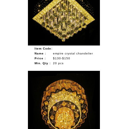
Item Code:
Name :
empire crystal chandelier
Price :
$130-$150
Min. Qty :
20 pcs