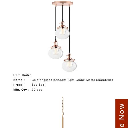
Item Code:
Name :
Cluster glass pendant light Globe Metal Chandelier
Price :
$73-$85
Min. Qty :
20 pcs
Enquire Now