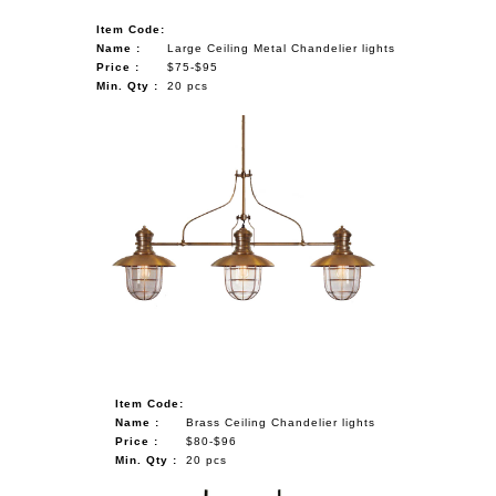
Item Code:
Name :
Large Ceiling Metal Chandelier lights
Price :
$75-$95
Min. Qty :
20 pcs
Item Code:
Name :
Brass Ceiling Chandelier lights
Price :
$80-$96
Min. Qty :
20 pcs