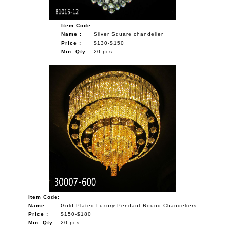
Item Code:
Name :
Silver Square chandelier
Price :
$130-$150
Min. Qty :
20 pcs
Item Code:
Name :
Gold Plated Luxury Pendant Round Chandeliers
Price :
$150-$180
Min. Qty :
20 pcs