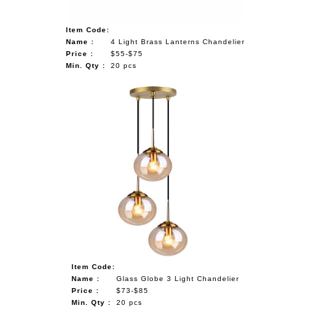
Item Code:
Name :
4 Light Brass Lanterns Chandelier
Price :
$55-$75
Min. Qty :
20 pcs
Item Code:
Name :
Glass Globe 3 Light Chandelier
Price :
$73-$85
Min. Qty :
20 pcs