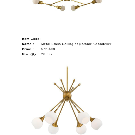
NAUTICAL ITEMS
OUR PROJECTS
REQUEST FOR CATALOGUE
Item Code:
CONTACT US
Name :
Metal Brass Ceiling adjustable Chandelier
Price :
$75-$98
Min. Qty :
20 pcs