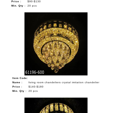
Price :
$90-$130
Min. Qty :
20 pcs
Item Code:
Name :
living room chandeliers crystal imitation chandelier
Price :
$140-$180
Min. Qty :
20 pcs