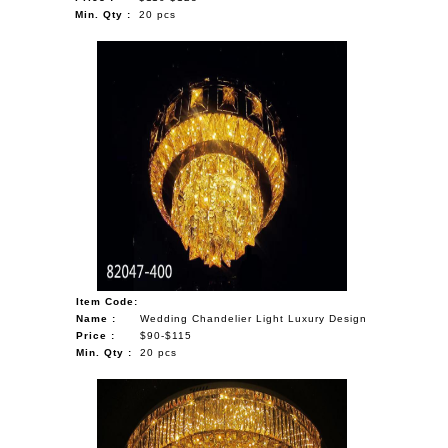
Min. Qty :
20 pcs
Item Code:
Name :
Wedding Chandelier Light Luxury Design
Price :
$90-$115
Min. Qty :
20 pcs