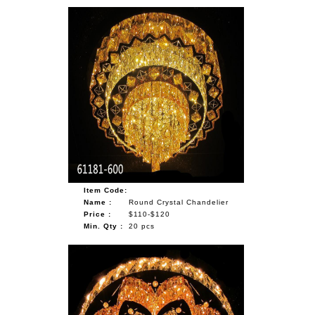
Item Code:
Name :
Round Crystal Chandelier
Price :
$110-$120
Min. Qty :
20 pcs