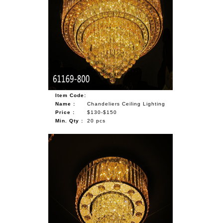
Item Code:
Name :
Chandeliers Ceiling Lighting
Price :
$130-$150
Min. Qty :
20 pcs