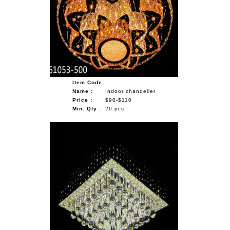
Item Code:
Name :
Indoor chandelier
Price :
$90-$110
Min. Qty :
20 pcs