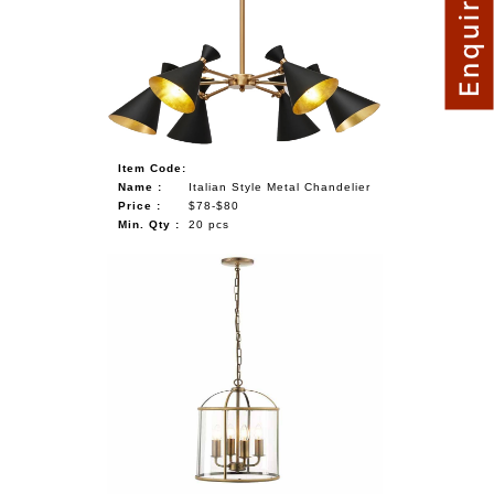
Item Code:
Name :
Italian Style Metal Chandelier
Price :
$78-$80
Min. Qty :
20 pcs