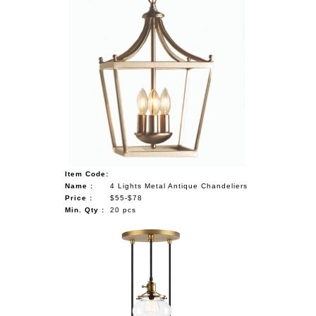
Item Code:
Name :
4 Lights Metal Antique Chandeliers
Price :
$55-$78
Min. Qty :
20 pcs